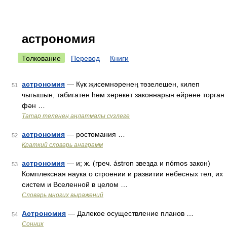
астрономия
Толкование
Перевод
Книги
астрономия
— Күк җисемнәренең төзелешен, килеп
51
чыгышын, табигатен һәм хәрәкәт законнарын өйрәнә торган
фән …
Татар теленең аңлатмалы сүзлеге
астрономия
— ростомания …
52
Краткий словарь анаграмм
астрономия
— и; ж. (греч. ástron звезда и nómos закон)
53
Комплексная наука о строении и развитии небесных тел, их
систем и Вселенной в целом …
Словарь многих выражений
Астрономия
— Далекое осуществление планов …
54
Сонник