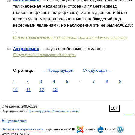
59
тел (небесная механика) и строении планет и звезд
(небесная физика, астрофизика). Хотя в древности было
произведено много довольно точных наблюдений над
небесными явлениями, но наблюдения эти не были&#8230;
…
Полный православный богословский энциклопедический словарь
Астрономия
— наука о небесных светилах …
60
Популярный политический словарь
Страницы
←
Предыдущая
Следующая
→
1
2
3
4
5
6
7
8
9
10
11
12
13
© Академик, 2000-2026
18+
Обратная связь:
Техподдержка
,
Реклама на сайте
👣 Путешествия
Экспорт словарей на сайты
, сделанные на PHP,
Joomla,
Drupal,
WordPress, MODx.