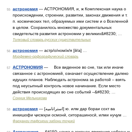
астрономия
— АСТРОНОМИЯ, и, ж Комплексная наука о
55
происхождении, строении, развитии, законах движения и т.
п. космических тел, образуемых ими систем и о Вселенной
в целом. Сохранилось множество документальных
свидетельств развития астрономии у великих&#8230; …
Толковый словарь русских существительных
астрономия
— астр/о/ном/и/я [й/а] …
56
Морфемно-орфографический словарь
АСТРОНОМИЯ
— Все виденное во сне, так или иначе
57
связанное с астрономией, означает осуществление далеко
идущих планов. Наблюдать астронома за работой – взять
под неусыпный контроль новое начинание. Если место
действия происходящих во сне событий –&#8230; …
Сонник Мельникова
астрономия
— [استراناميه] ю. илм дар бораи сохт ва
58
инкишофи ҷисмҳои осмонӣ, ситорашиносӣ, илми нуҷум …
Фарҳанги тафсирии забони тоҷикӣ
Астрономия
— &#150; наука о законах движения небесных